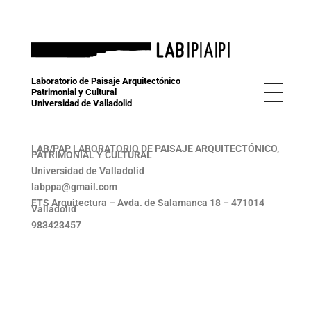
Univesidad de Valladolid
Laboratorio de Paisaje Arquitectónico, Patrimonial y Cultural
Laboratorio de Paisaje Arquitectónico
Patrimonial y Cultural
Universidad de Valladolid
LAB/PAP LABORATORIO DE PAISAJE ARQUITECTÓNICO,
PATRIMONIAL Y CULTURAL
Universidad de Valladolid
labppa@gmail.com
ETS Arquitectura – Avda. de Salamanca 18 – 471014
Valladolid
983423457